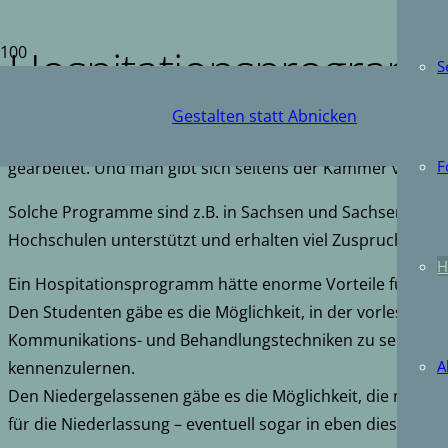
Hospitationsprogram
S
Gestalten statt Abnicken
Seit einigen Jahren wird in der Kammer an der Erstellun
F
gearbeitet. Und man gibt sich seitens der Kammer viel Müh
Solche Programme sind z.B. in Sachsen und Sachsen-Anhal
Hochschulen unterstützt und erhalten viel Zuspruch sowo
H
Ein Hospitationsprogramm hätte enorme Vorteile für Stu
Den Studenten gäbe es die Möglichkeit, in der vorlesungsfr
Kommunikations- und Behandlungstechniken zu sehen, ab
A
kennenzulernen.
Den Niedergelassenen gäbe es die Möglichkeit, die neuste
für die Niederlassung – eventuell sogar in eben dieser Prax