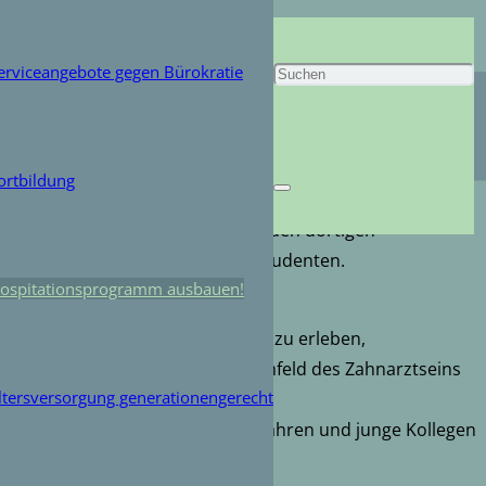
m ausbauen!
erviceangebote gegen Bürokratie
g eines Hospitationsprogrammes für Jenenser Studenten
ortbildung
e, sorgt sich um Struktur und Qualität.
t bereits am laufen, werden von den dortigen
hl von Praxisinhabern als auch Studenten.
ospitationsprogramm ausbauen!
denten und Niedergelassene:
eien Zeit viele Patientenkontakte zu erleben,
er auch das organisatorische Umfeld des Zahnarztseins
ltersversorgung generationengerecht
 Lehre aus der Hochschule zu erfahren und junge Kollegen
is – zu motivieren.