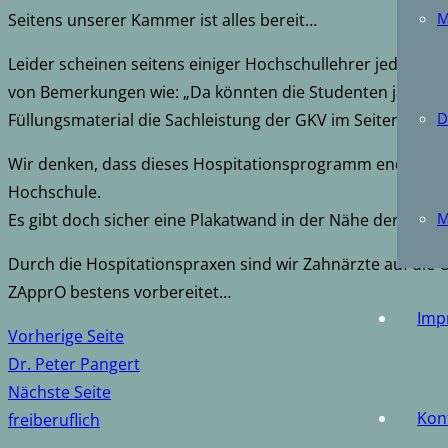
M
Seitens unserer Kammer ist alles bereit…
Leider scheinen seitens einiger Hochschullehrer jedoch b
von Bemerkungen wie: „Da könnten die Studenten ja das 
D
Füllungsmaterial die Sachleistung der GKV im Seitenzahngeb
Wir denken, dass dieses Hospitationsprogramm endlich wi
Hochschule.
M
Es gibt doch sicher eine Plakatwand in der Nähe der Zahnkl
Durch die Hospitationspraxen sind wir Zahnärzte auf die
ZApprO bestens vorbereitet…
Imp
Vorherige Seite
Dr. Peter Pangert
Nächste Seite
Kon
freiberuflich