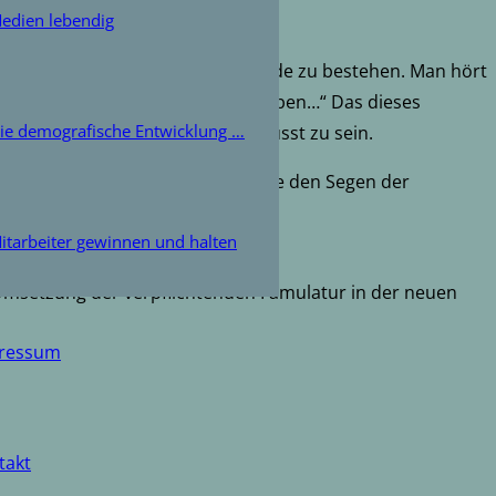
edien lebendig
isher nicht zu klärende Widerstände zu bestehen. Man hört
Legen von Amalgamfüllungen erleben…“ Das dieses
ie demografische Entwicklung …
iet darstellt, scheint nicht bewusst zu sein.
rklich starten muss: Notfalls ohne den Segen der
itarbeiter gewinnen und halten
inik in der „Alten Post“…
 Umsetzung der verpflichtenden Famulatur in der neuen
ressum
takt