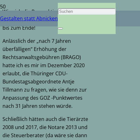
Wie sich die Perspektive ändert, wenn
Gestalten statt Abnicken
man in der Opposition ist: Lesen Sie
bis zum Ende!
Anlässlich der „nach 7 Jahren
überfälligen“ Erhöhung der
Rechtsanwaltsgebühren (BRAGO)
hatte ich es mir im Dezember 2020
erlaubt, die Thüringer CDU-
Bundestagsabgeordnete Antje
Tillmann zu fragen, wie sie denn zur
Anpassung des GOZ -Punktwertes
nach 31 Jahren stehen würde.
Schließlich hätten auch die Tierärzte
2008 und 2017, die Notare 2013 und
die Steuerberater (da wäre sie dann