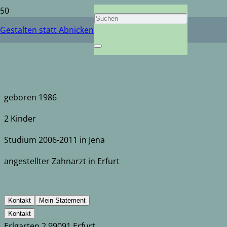
Benedikt Bock
Gestalten statt Abnicken
geboren 1986
2 Kinder
Studium 2006-2011 in Jena
angestellter Zahnarzt in Erfurt
Kontakt
Mein Statement
Kontakt
Erlgarten 2 99091 Erfurt